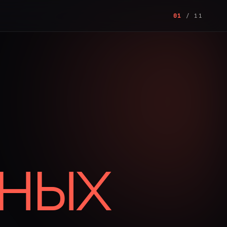
01
/ 11
ных