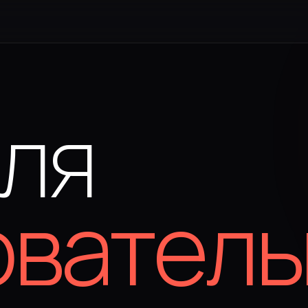
ля
ователь