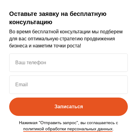
Р
абочий процесс
ИП Панаско Никита
Оставьте заявку на бесплатную
Вячеславович
консультацию
ОРГНИП:
322784700104404
Политика конфедициальности
Во время бесплатной консультации мы подберем
Публичная оферта
для вас оптимальную стратегию продвижения
бизнеса и наметим точки роста!
Ваш телефон
Услуги
Контакты
К
ейсы
E-mail
:
Email
Т
арифы
vkusnoagency@gmail.com
У
слуги
Телефон
: +7 951-605-4678
Старт бизнеса ВК
Записаться
Группа ВКонтакте
Карта сайта
Телеграм канал
Нажимая "Отправить запрос", вы соглашаетесь с
политикой обработки персональных данных
.