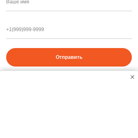
Отправить
О нас
Р
езультаты в цифрах
П
ринципы работы